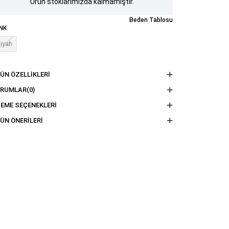
Ürün stoklarımızda kalmamıştır.
Beden Tablosu
NK
iyah
ÜN ÖZELLIKLERI
ORUMLAR
(0)
EME SEÇENEKLERI
ÜN ÖNERILERI