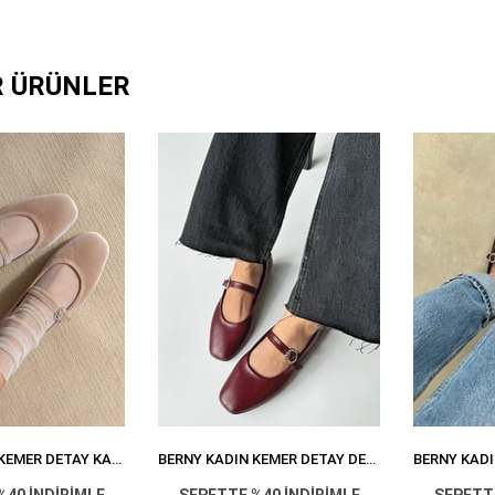
R ÜRÜNLER
BERNY KADIN KEMER DETAY KADIFE BABET VIZON
BERNY KADIN KEMER DETAY DERI BABET BORDO
%40 İNDİRİMLE
SEPETTE %40 İNDİRİMLE
SEPETTE