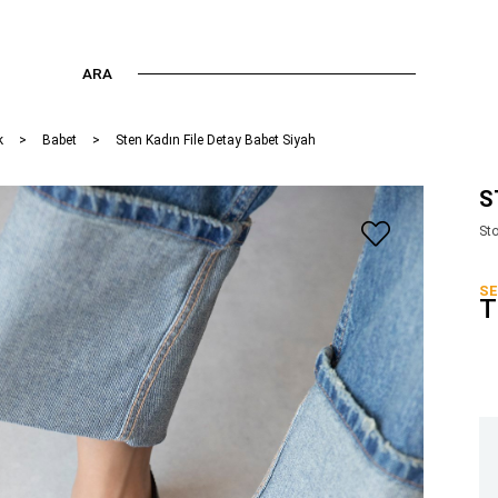
ARA
k
Babet
Sten Kadın File Detay Babet Siyah
S
St
SE
T