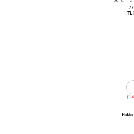
77
TL1
Ü
Hakkı