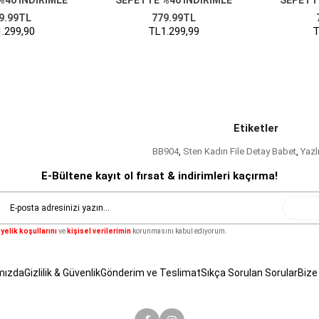
9.99TL
779.99TL
.299,90
TL1.299,99
T
Etiketler
BB904
,
Sten Kadın File Detay Babet
,
Yazl
E-Bültene kayıt ol fırsat & indirimleri kaçırma!
Gönde
yelik koşullarını
ve
kişisel verilerimin
korunmasını kabul ediyorum.
mızda
Gizlilik & Güvenlik
Gönderim ve Teslimat
Sıkça Sorulan Sorular
Bize