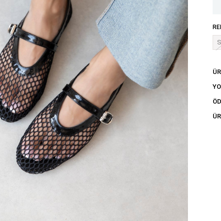
RE
S
ÜR
Y
ÖD
ÜR