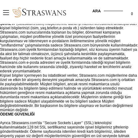
GİZLİLİK VE ÖDEME GÜVENLİĞİ
ARA
GİZLİLİK
0
Straswans Shoes - FOTORELLİ AYAKKABI SANAYİ VE TİCARET LİMİTED
ŞİRKETİ
(Straswans.com) müşterilerine daha iyi hizmet verebilmek amacıyla bazı
kişisel bilgilerinizi (isim, yaş,telefon,e-posta vb.) sizlerden talep etmektedir.
Straswans.com sunucularında toplanan bu bilgiler, dönemsel kampanya
çalışmaları, müşteri profillerine yönelik özel promosyon faaliyetlerinin
kurgulanması ve istenmeyen e-postaların iletilmemesine yönelik müşteri
"sınıflandırma” çalışmalarında sadece Straswans.com bünyesinde kullanılmaktadır.
Straswans.com üyelik formlarından topladığı bilgileri, söz konusu üyenin haberi ya
da aksi bir talimatı olmaksızın, üçüncü şahıslarla kesinlikle paylaşmamakta,
faaliyet dışı hiçbir nedenle ticari amaçla kullanmamakta ve de satmamaktadır.
Straswans.com e-posta adresleri ve üyelik formlarında istediği kişisel bilgilerin
haricinde site kullanımı sırasında izlediği, ziyaretçi hareket ve tercihlerini analiz
ederek yorumlamaktadır.
Kişisel bilgiler içermeyen bu istatistiksel veriler, Straswans.com müşterilerine daha
özel ve etkin bir alışveriş deneyimi yaşatmak amacıyla Straswans.com iş ortakları
ile paylaşılabilmektedir. Müşteri bilgileri, ancak resmi makamlarca usulü
dairesinde bu bilgilerin talep edilmesi halinde ve yürürlükteki emredici mevzuat
hükümleri gereğince resmi makamlara açıklama yapmak zorunda olduğu
durumlarda resmi makamlara açıklanabilecektir. Müşterinin sisteme girdiği tüm
bilgilere sadece Müşteri ulaşabilmekte ve bu bilgileri sadece Müşteri
değiştirebilmektedir. Bir başkasının bu bilgilere ulaşması ve bunları değiştirmesi
mümkün değildir.
ÖDEME GÜVENLİĞİ
Ayrıca Straswans.com'da ‘’Secure Sockets Layer’’ (SSL) teknolojisi
kullanılmaktadır.128 bit SSL sertifikamız sayesinde işisel bilgileriniz şifrelenip
gönderilmektedir. Ödeme sayfasında istenilen kredi kartı bilgileriniz, siteden
alışveriş yapan siz değerli müşterilerimizin güvenliğini en üst seviyede tutmak