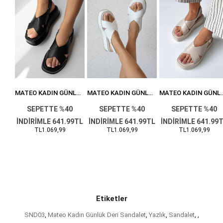
MATEO KADIN GÜNLÜK DERI SANDALET SIYAH
MATEO KADIN GÜNLÜK DERI SANDALET BEYAZ
MATEO KADIN GÜNLÜK DERI SANDALET BEJ
0
SEPETTE %40
SEPETTE %40
SEPETTE %40
99TL
İNDİRİMLE 641.99TL
İNDİRİMLE 641.99TL
İNDİRİMLE 641.99
TL1.069,99
TL1.069,99
TL1.069,99
Etiketler
SND03
,
Mateo Kadın Günlük Deri Sandalet
,
Yazlık
,
Sandalet
,
,