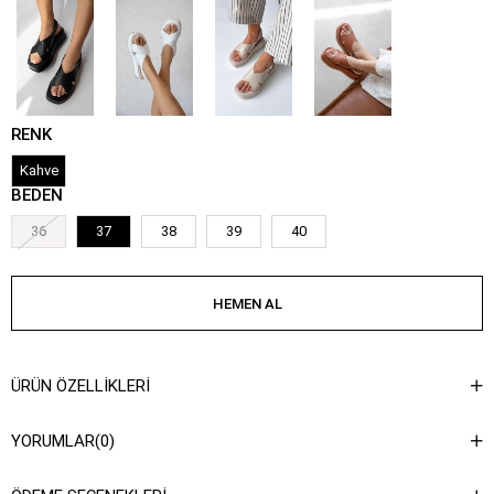
RENK
Kahve
BEDEN
36
37
38
39
40
ÜRÜN ÖZELLIKLERI
YORUMLAR
(0)