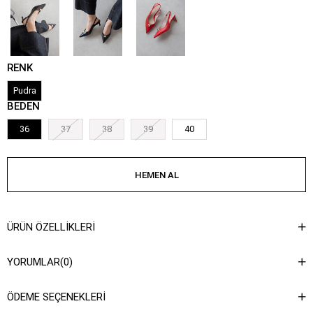
RENK
Pudra
BEDEN
36
37
38
39
40
ÜRÜN ÖZELLIKLERI
YORUMLAR
(0)
ÖDEME SEÇENEKLERI