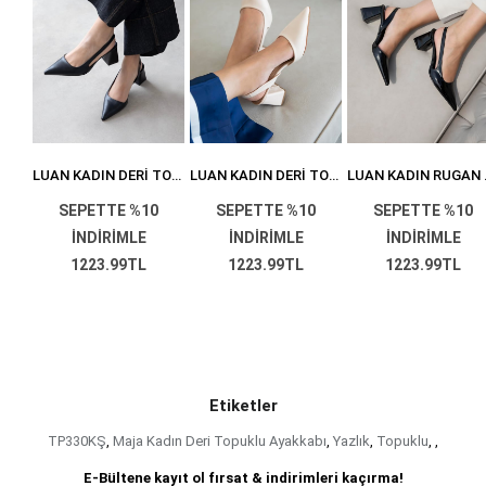
STEFAN KADIN RUGAN TOPUKLU AYAKKABI BEJ
LUAN KADIN DERI TOPUKLU AYAKKABI SIYAH
LUAN KADIN DERI TOPUKLU AYAKKABI BEJ
LUAN KAD
0
SEPETTE %10
SEPETTE %10
SEPETTE %10
İNDİRİMLE
İNDİRİMLE
İNDİRİMLE
1223.99TL
1223.99TL
1223.99TL
TL1.359,99
TL1.359,99
TL1.359,99
Etiketler
TP330KŞ
,
Maja Kadın Deri Topuklu Ayakkabı
,
Yazlık
,
Topuklu
,
,
E-Bültene kayıt ol fırsat & indirimleri kaçırma!