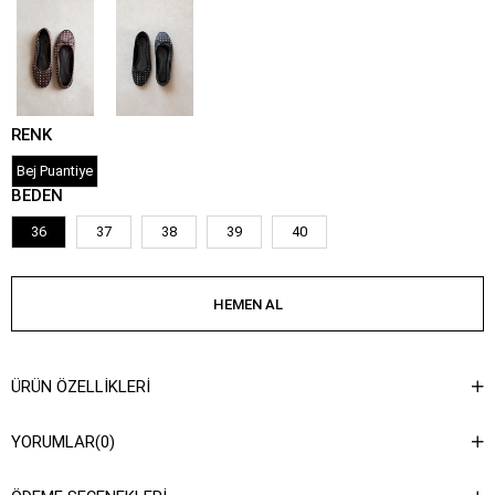
RENK
Bej Puantiye
BEDEN
36
37
38
39
40
ÜRÜN ÖZELLIKLERI
YORUMLAR
(0)