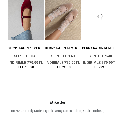
BERNY KADIN KEMER DETAY KADIFE BABET SIYAH
BERNY KADIN KEMER DETAY KADIFE BABET BORDO
BERNY KADIN KEMER DETAY KADIFE BABET VIZON
0
SEPETTE %40
SEPETTE %40
SEPETTE %40
9TL
İNDİRİMLE 779.99TL
İNDİRİMLE 779.99TL
İNDİRİMLE 779.99
TL1.299,90
TL1.299,90
TL1.299,99
Etiketler
BB7540ST
,
Lily Kadın Fiyonk Detay Saten Babet
,
Yazlık
,
Babet
,
,