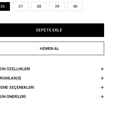
36
37
38
39
40
ÜN ÖZELLIKLERI
ORUMLAR
(0)
EME SEÇENEKLERI
ÜN ÖNERILERI