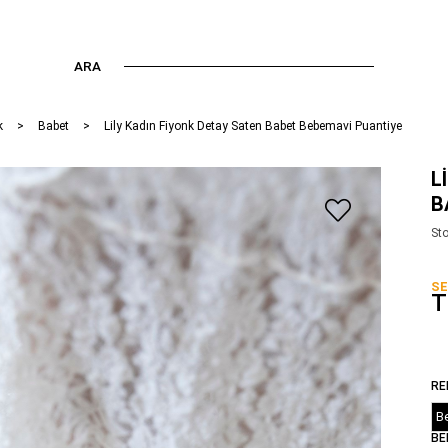
ARA
k
Babet
Lily Kadın Fiyonk Detay Saten Babet Bebemavi Puantiye
L
B
St
SE
T
RE
B
BE