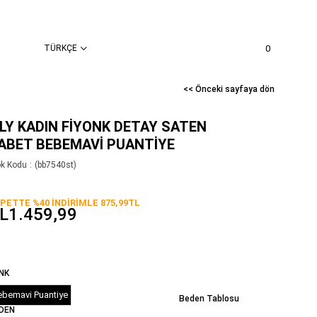
TÜRKÇE
0
<< Önceki sayfaya dön
ILY KADIN FIYONK DETAY SATEN
ABET BEBEMAVI PUANTIYE
ok Kodu
(bb7540st)
PETTE %40 İNDİRİMLE 875,99TL
L1.459,99
NK
ebemavi Puantiye
Beden Tablosu
DEN