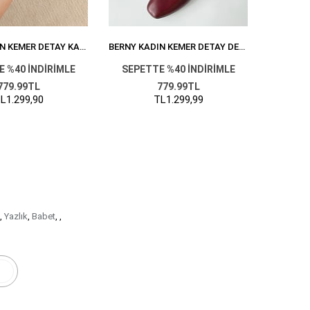
BERNY KADIN KEMER DETAY KADIFE BABET VIZON
BERNY KADIN KEMER DETAY DERI BABET BORDO
 %40 İNDİRİMLE
SEPETTE %40 İNDİRİMLE
SEPET
779.99TL
779.99TL
L1.299,90
TL1.299,99
,
Yazlık
,
Babet
,
,
r