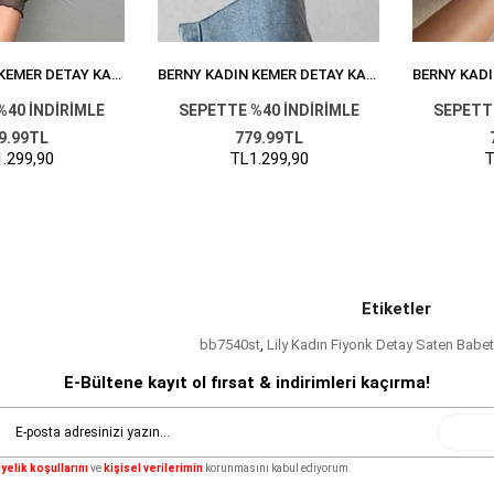
BERNY KADIN KEMER DETAY KADIFE BABET SIYAH
BERNY KADIN KEMER DETAY KADIFE BABET BORDO
%40 İNDİRİMLE
SEPETTE %40 İNDİRİMLE
SEPETTE
9.99TL
779.99TL
.299,90
TL1.299,90
T
Etiketler
bb7540st
,
Lily Kadın Fiyonk Detay Saten Babet
E-Bültene kayıt ol fırsat & indirimleri kaçırma!
Gönde
yelik koşullarını
ve
kişisel verilerimin
korunmasını kabul ediyorum.