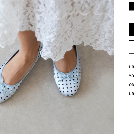
ÜR
Y
ÖD
ÜR