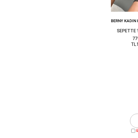
SEPETTE 
77
TL1
Ü