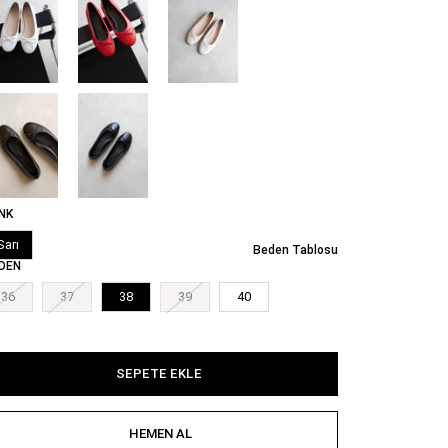
NK
Sarı
Beden Tablosu
DEN
36
37
38
39
40