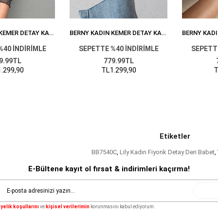
BERNY KADIN KEMER DETAY KADIFE BABET SIYAH
BERNY KADIN KEMER DETAY KADIFE BABET BORDO
%40 İNDİRİMLE
SEPETTE %40 İNDİRİMLE
SEPETTE
9.99TL
779.99TL
.299,90
TL1.299,90
T
Etiketler
BB7540C
,
Lily Kadın Fiyonk Detay Deri Babet
,
E-Bültene kayıt ol fırsat & indirimleri kaçırma!
Gönde
yelik koşullarını
ve
kişisel verilerimin
korunmasını kabul ediyorum.