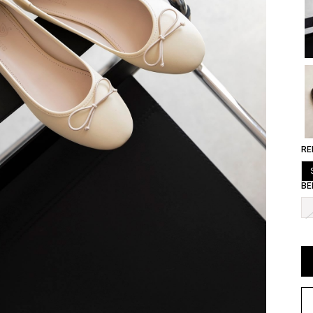
RE
BE