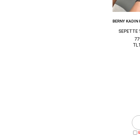
SEPETTE 
77
TL1
Ü