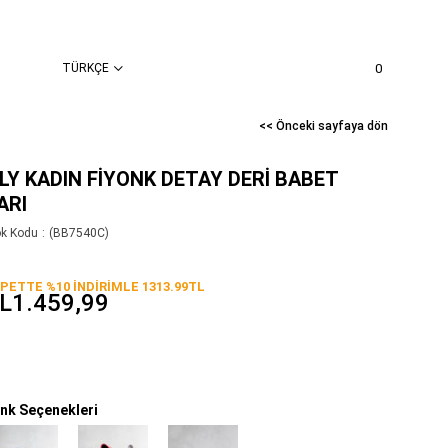
TÜRKÇE
0
<< Önceki sayfaya dön
ILY KADIN FIYONK DETAY DERI BABET
ARI
ok Kodu
(BB7540C)
PETTE %10 İNDİRİMLE 1313.99TL
L1.459,99
nk Seçenekleri