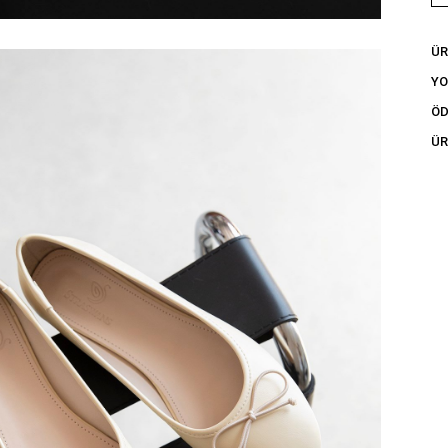
ÜR
Y
ÖD
ÜR