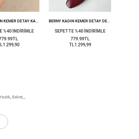
BERNY KADIN KEMER DETAY KADIFE BABET VIZON
BERNY KADIN KEMER DETAY DERI BABET BORDO
 %40 İNDİRİMLE
SEPETTE %40 İNDİRİMLE
SEPET
779.99TL
779.99TL
L1.299,90
TL1.299,99
Yazlık
,
Babet
,
,
r