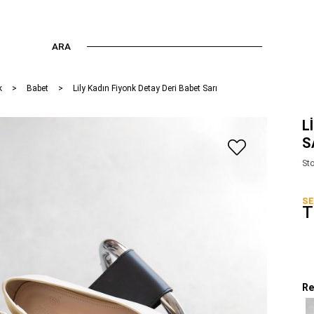
ARA
k
Babet
Lily Kadın Fiyonk Detay Deri Babet Sarı
L
S
St
SE
T
Re