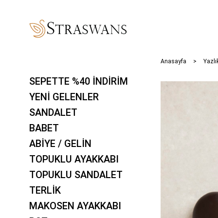
Anasayfa
Yazlı
SEPETTE %40 İNDİRİM
YENİ GELENLER
SANDALET
BABET
ABİYE / GELİN
TOPUKLU AYAKKABI
TOPUKLU SANDALET
TERLİK
MAKOSEN AYAKKABI