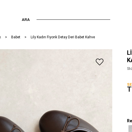
ARA
k
Babet
Lily Kadın Fiyonk Detay Deri Babet Kahve
L
K
St
SE
T
Re