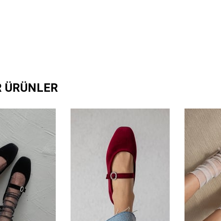
R ÜRÜNLER