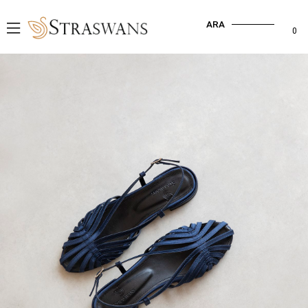
ARA
0