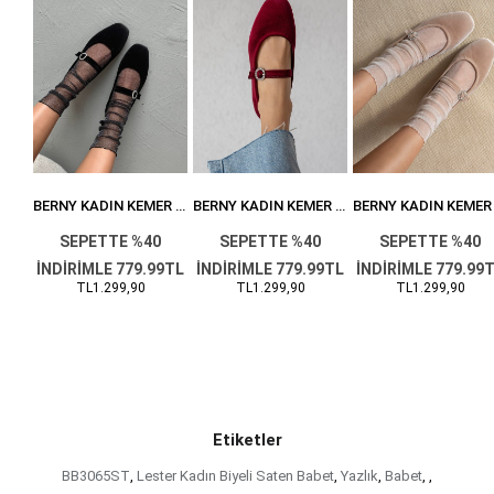
BERNY KADIN KEMER DETAY DERI BABET KAHVE
BERNY KADIN KEMER DETAY KADIFE BABET SIYAH
BERNY KADIN KEMER DETAY KADIFE BABET BORDO
0
SEPETTE %40
SEPETTE %40
SEPETTE %40
9TL
İNDİRİMLE 779.99TL
İNDİRİMLE 779.99TL
İNDİRİMLE 779.99
TL1.299,90
TL1.299,90
TL1.299,90
Etiketler
BB3065ST
,
Lester Kadın Biyeli Saten Babet
,
Yazlık
,
Babet
,
,