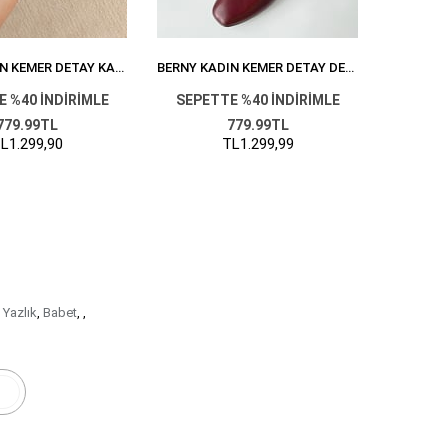
BERNY KADIN KEMER DETAY KADIFE BABET VIZON
BERNY KADIN KEMER DETAY DERI BABET BORDO
 %40 İNDİRİMLE
SEPETTE %40 İNDİRİMLE
SEPET
779.99TL
779.99TL
L1.299,90
TL1.299,99
Yazlık
,
Babet
,
,
r