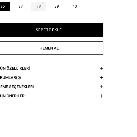
36
37
38
39
40
ÜN ÖZELLIKLERI
ORUMLAR
(0)
EME SEÇENEKLERI
ÜN ÖNERILERI