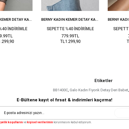
BERNY KADIN KEMER DETAY KADIFE BABET SIYAH
BERNY KADIN KEMER DETAY KADIFE BABET BORDO
%40 İNDİRİMLE
SEPETTE %40 İNDİRİMLE
SEPETTE
9.99TL
779.99TL
.299,90
TL1.299,90
T
Etiketler
BB1400C
,
Galo Kadın Fiyonk Detay Deri Babet
,
E-Bültene kayıt ol fırsat & indirimleri kaçırma!
Gönde
yelik koşullarını
ve
kişisel verilerimin
korunmasını kabul ediyorum.