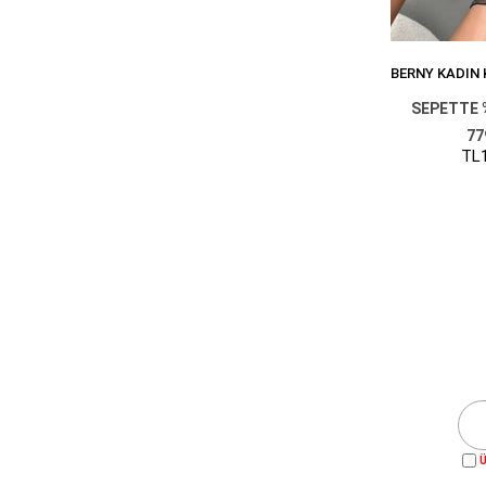
SEPETTE 
77
TL1
Ü