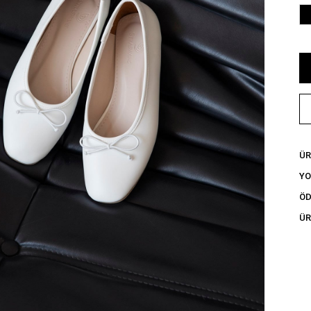
ÜR
Y
ÖD
ÜR