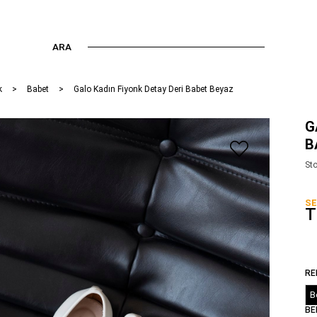
ARA
k
Babet
Galo Kadın Fiyonk Detay Deri Babet Beyaz
G
B
St
SE
T
RE
B
BE