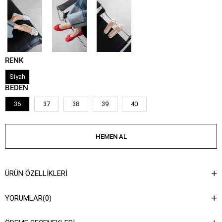
RENK
Siyah
BEDEN
36
37
38
39
40
ÜRÜN ÖZELLIKLERI
YORUMLAR
(0)