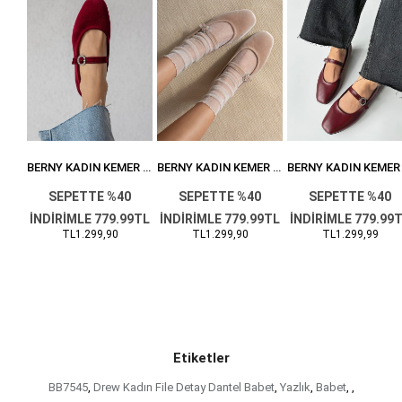
BERNY KADIN KEMER DETAY KADIFE BABET SIYAH
BERNY KADIN KEMER DETAY KADIFE BABET BORDO
BERNY KADIN KEMER DETAY KADIFE BABET VIZON
0
SEPETTE %40
SEPETTE %40
SEPETTE %40
9TL
İNDİRİMLE 779.99TL
İNDİRİMLE 779.99TL
İNDİRİMLE 779.99
TL1.299,90
TL1.299,90
TL1.299,99
Etiketler
BB7545
,
Drew Kadın File Detay Dantel Babet
,
Yazlık
,
Babet
,
,