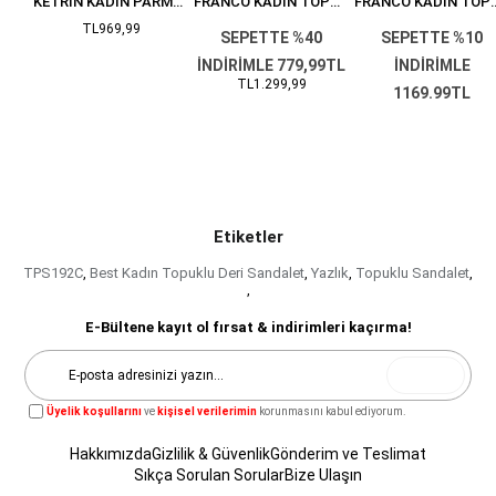
FRANCO KADIN TOPUKLU SÜET SANDALET BEJ
KETRIN KADIN PARMAK ARASI SÜET SANDALET BEJ
FRANCO KADIN TOPUKLU SATEN SANDALET LEOPAR
FRANCO KADIN TOPUKLU S
TL969,99
0
SEPETTE %40
SEPETTE %10
İNDİRİMLE 779,99TL
İNDİRİMLE
TL1.299,99
1169.99TL
TL1.299,99
Etiketler
TPS192C
,
Best Kadın Topuklu Deri Sandalet
,
Yazlık
,
Topuklu Sandalet
,
,
E-Bültene kayıt ol fırsat & indirimleri kaçırma!
Gönder
Üyelik koşullarını
ve
kişisel verilerimin
korunmasını kabul ediyorum.
Hakkımızda
Gizlilik & Güvenlik
Gönderim ve Teslimat
Sıkça Sorulan Sorular
Bize Ulaşın