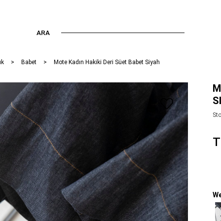
ARA
ık
Babet
Mote Kadın Hakiki Deri Süet Babet Siyah
M
S
St
T
We