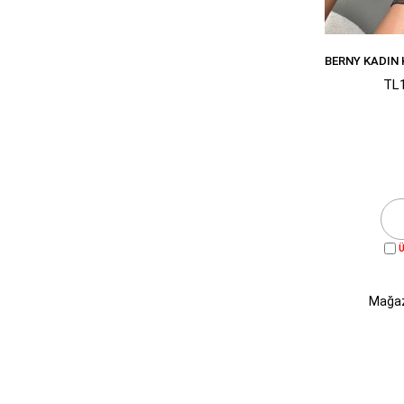
TL1
Ü
Mağaz