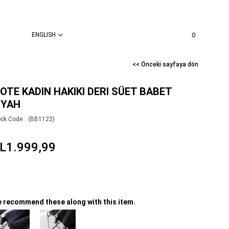
ENGLISH
0
<< Önceki sayfaya dön
OTE KADIN HAKIKI DERI SÜET BABET
IYAH
ock Code
(BB1122)
L1.999,99
 recommend these along with this item.