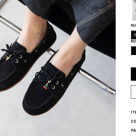
RE
S
BE
IT
C
PA