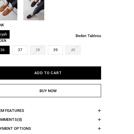
NK
iyah
Beden Tablosu
DEN
36
37
38
39
40
EM FEATURES
OMMENTS
(0)
YMENT OPTIONS