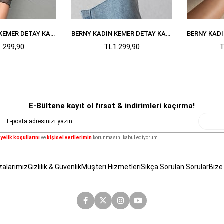
BERNY KADIN KEMER DETAY KADIFE BABET SIYAH
BERNY KADIN KEMER DETAY KADIFE BABET BORDO
.299,90
TL1.299,90
T
E-Bültene kayıt ol fırsat & indirimleri kaçırma!
Gönde
yelik koşullarını
ve
kişisel verilerimin
korunmasını kabul ediyorum.
alarımız
Gizlilik & Güvenlik
Müşteri Hizmetleri
Sıkça Sorulan Sorular
Bize